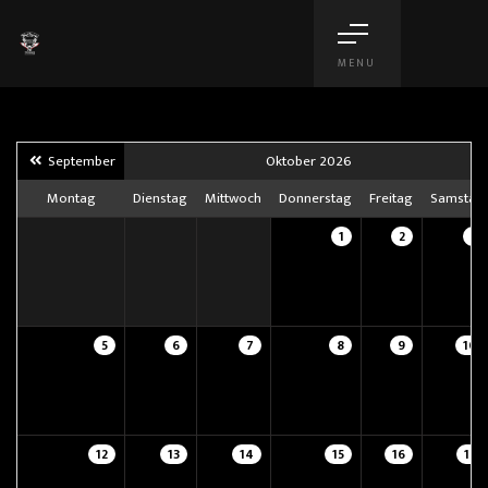
MENU
September
Oktober 2026
Montag
Dienstag
Mittwoch
Donnerstag
Freitag
Samstag
1
2
3
5
6
7
8
9
10
12
13
14
15
16
17