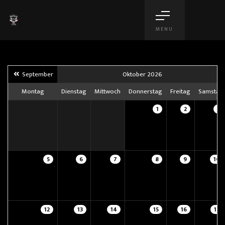
MENU
September
Oktober 2026
Montag
Dienstag
Mittwoch
Donnerstag
Freitag
Samstag
1
2
3
5
6
7
8
9
10
12
13
14
15
16
17