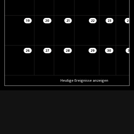
19
20
21
22
23
24
26
27
28
29
30
31
Heutige Ereignisse anzeigen