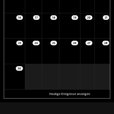
16
17
18
19
20
21
23
24
25
26
27
28
30
Heutige Ereignisse anzeigen