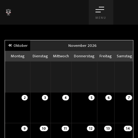
MENU
Oktober
November 2026
Montag
Dienstag
Mittwoch
Donnerstag
Freitag
Samstag
2
3
4
5
6
7
9
10
11
12
13
14