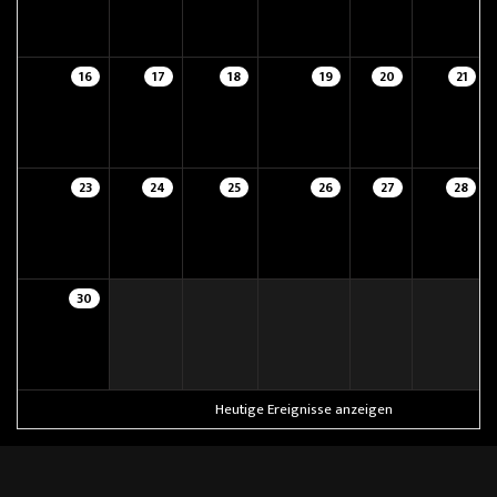
16
17
18
19
20
21
23
24
25
26
27
28
30
Heutige Ereignisse anzeigen