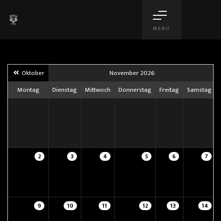
MENU
Oktober
November 2026
Montag
Dienstag
Mittwoch
Donnerstag
Freitag
Samstag
2
3
4
5
6
7
9
10
11
12
13
14