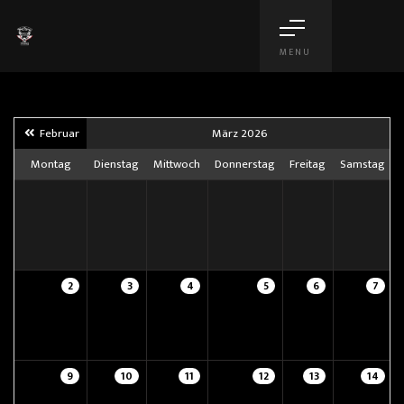
MENU
Februar
März 2026
Montag
Dienstag
Mittwoch
Donnerstag
Freitag
Samstag
2
3
4
5
6
7
9
10
11
12
13
14