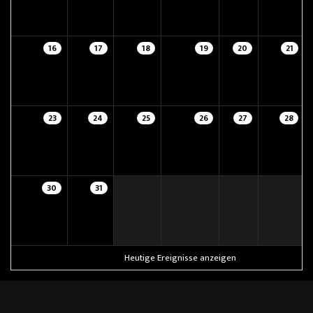
16
17
18
19
20
21
23
24
25
26
27
28
30
31
Heutige Ereignisse anzeigen