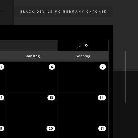
BLACK DEVILS MC GERMANY CHRONIK
U
Juli
Samstag
Sonntag
5
6
7
12
13
14
19
20
21