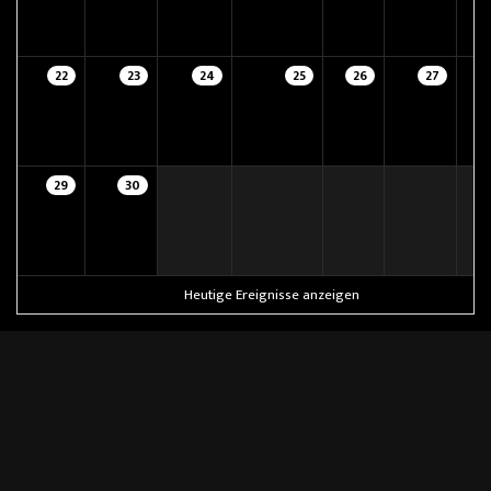
22
23
24
25
26
27
29
30
Heutige Ereignisse anzeigen