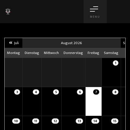
MENU
Juli
August 2026
Sep
Montag
Dienstag
Mittwoch
Donnerstag
Freitag
Samstag
S
1
3
4
5
6
7
8
10
11
12
13
14
15