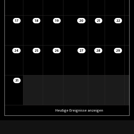
17
18
19
20
21
22
24
25
26
27
28
29
31
Heutige Ereignisse anzeigen