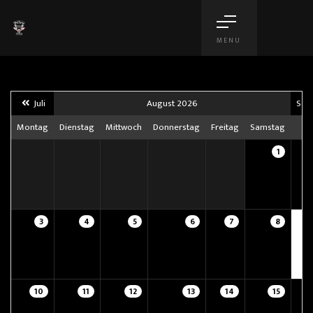
MENU
Juli
August 2026
Sep
Montag
Dienstag
Mittwoch
Donnerstag
Freitag
Samstag
S
1
3
4
5
6
7
8
10
11
12
13
14
15