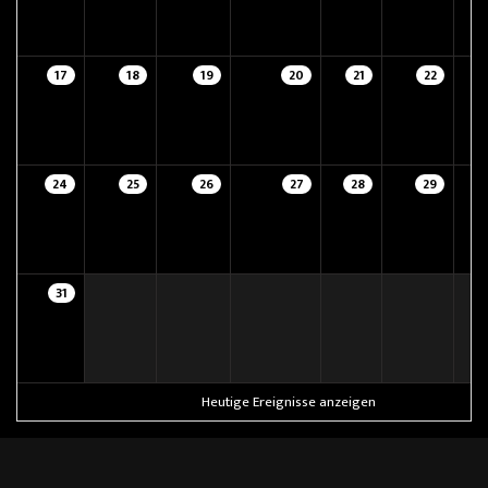
17
18
19
20
21
22
24
25
26
27
28
29
31
Heutige Ereignisse anzeigen