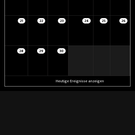
21
22
23
24
25
26
28
29
30
Heutige Ereignisse anzeigen