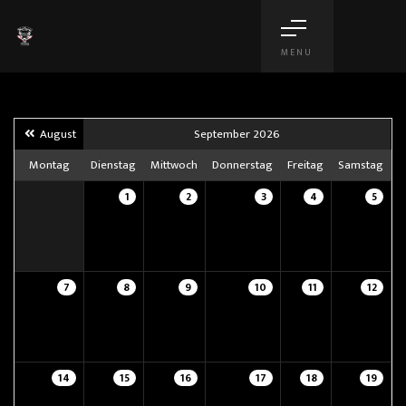
MENU
August
September 2026
O
Montag
Dienstag
Mittwoch
Donnerstag
Freitag
Samstag
1
2
3
4
5
7
8
9
10
11
12
14
15
16
17
18
19