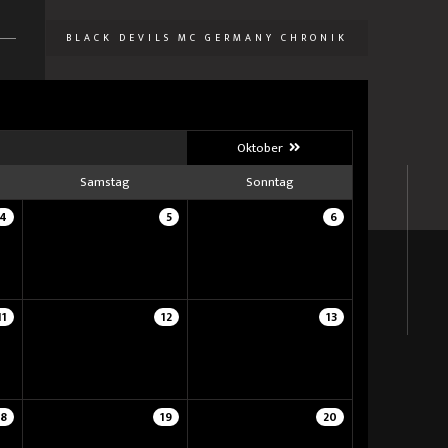
BLACK DEVILS MC GERMANY CHRONIK
U
Oktober
Samstag
Sonntag
4
5
6
11
12
13
18
19
20