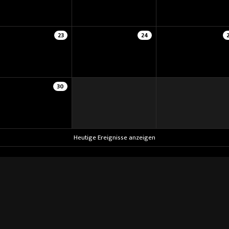
23
24
30
Heutige Ereignisse anzeigen