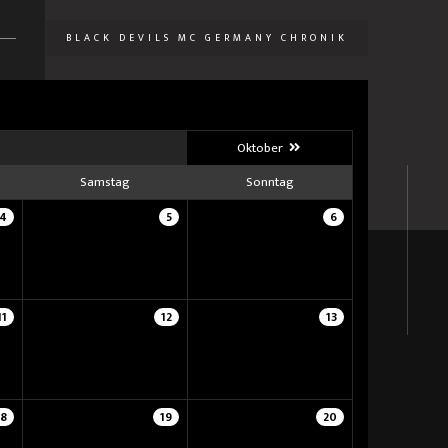
BLACK DEVILS MC GERMANY CHRONIK
U
Oktober
Samstag
Sonntag
4
5
6
11
12
13
18
19
20