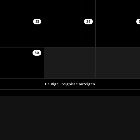
23
24
30
Heutige Ereignisse anzeigen